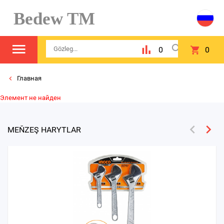
Bedew TM
0
0
Главная
Элемент не найден
MEŇZEŞ HARYTLAR