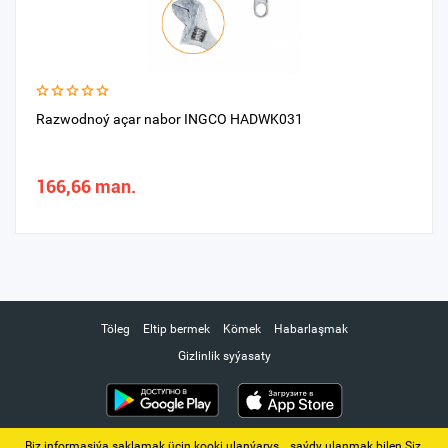
Razwodnoý açar nabor INGCO HADWK031
166,66 man.
Töleg
Eltip bermek
Kömek
Habarlaşmak
Gizlinlik syýasaty
Biz informasiýa saklamak üçin kooki ulanýarys. ‚ saýdy ulanmak bilen Siz