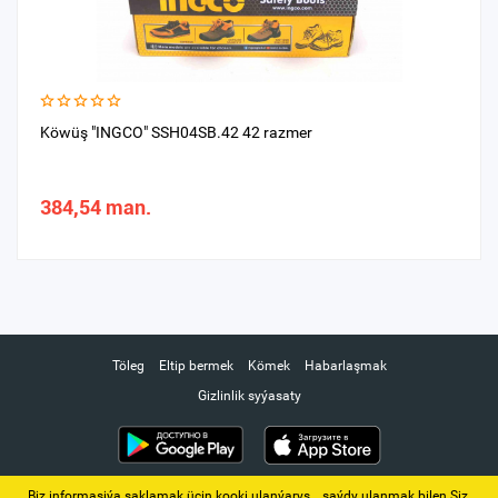
Köwüş "INGCO" SSH04SB.42 42 razmer
384,54 man.
Töleg
Eltip bermek
Kömek
Habarlaşmak
Gizlinlik syýasaty
Biz informasiýa saklamak üçin kooki ulanýarys. ‚ saýdy ulanmak bilen Siz