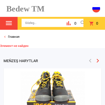
Bedew TM
0
0
Главная
Элемент не найден
MEŇZEŞ HARYTLAR