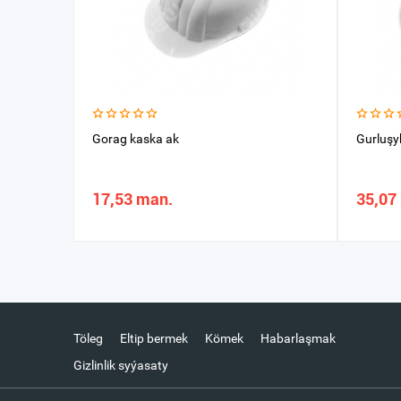
Gorag kaska ak
Gurluşy
17,53 man.
35,07
Töleg
Eltip bermek
Kömek
Habarlaşmak
Gizlinlik syýasaty