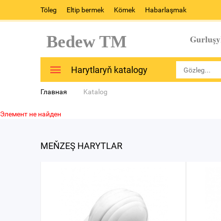
Töleg
Eltip bermek
Kömek
Habarlaşmak
Bedew TM
Gurluşy
Harytlaryň katalogy
Главная
Katalog
Элемент не найден
MEŇZEŞ HARYTLAR