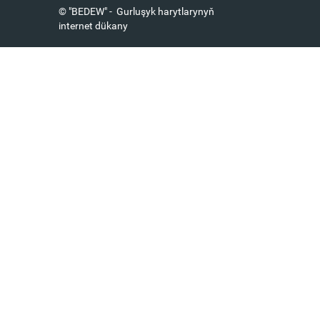
© "BEDEW" - Gurluşyk harytlarynyň
internet dükany