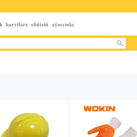
k harytlary eliňiziň
aýasynda