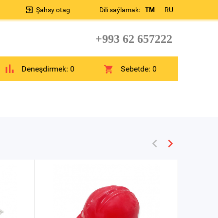
Şahsy otag
Dili saýlamak:
TM
RU
+993 62 657222
Deneşdirmek:
0
Sebetde:
0