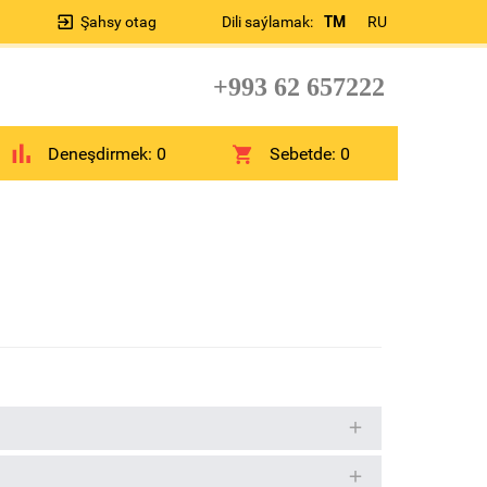
Şahsy otag
Dili saýlamak:
TM
RU
+993 62 657222
Deneşdirmek:
0
Sebetde:
0