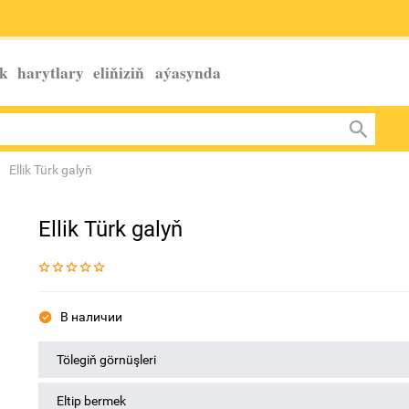
k harytlary eliňiziň
aýasynda
Ellik Türk galyň
Ellik Türk galyň
В наличии
Tölegiň görnüşleri
Eltip bermek