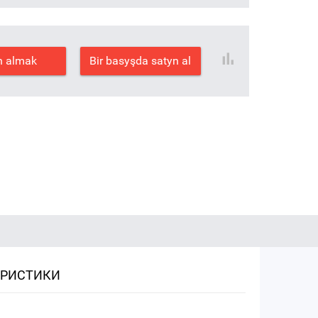
n almak
Bir basyşda satyn al
ЕРИСТИКИ