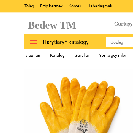
Töleg
Eltip bermek
Kömek
Habarlaşmak
Bedew TM
Gurluşy
Harytlaryň katalogy
Главная
Katalog
Gurallar
Ýörite geýimler