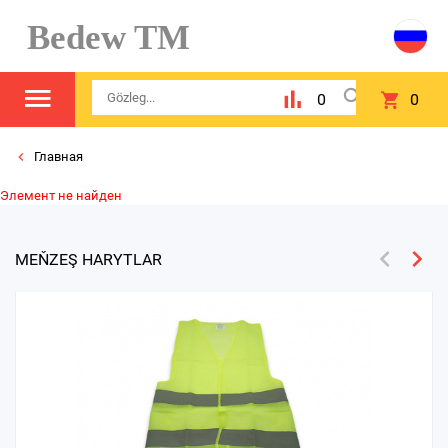
Bedew TM
0
0
Главная
Элемент не найден
MEŇZEŞ HARYTLAR