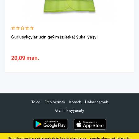
Gurluşykçylar üçin geýim (žiletka) ýuka, ýaşyl
20,09 man.
Töleg
Eltip bermek
Kömek
Habarlaşmak
Gizlinlik syýasaty
Biz informasiýa saklamak üçin kooki ulanýarys. ‚ saýdy ulanmak bilen Siz