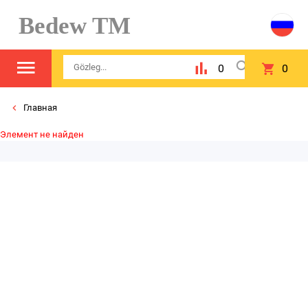
Bedew TM
0
0
Главная
Элемент не найден