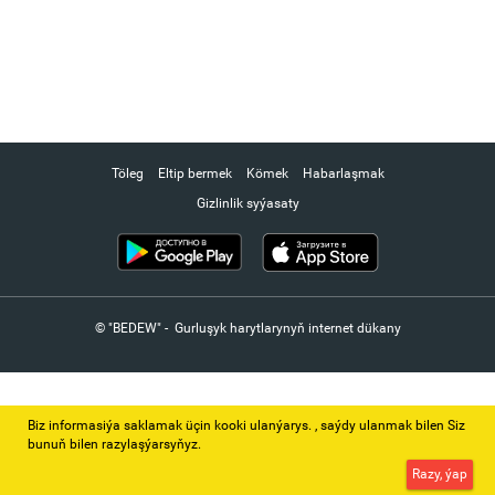
Töleg
Eltip bermek
Kömek
Habarlaşmak
Gizlinlik syýasaty
© "BEDEW" - Gurluşyk harytlarynyň internet dükany
Biz informasiýa saklamak üçin kooki ulanýarys. ‚ saýdy ulanmak bilen Siz
bunuň bilen razylaşýarsyňyz.
Razy, ýap