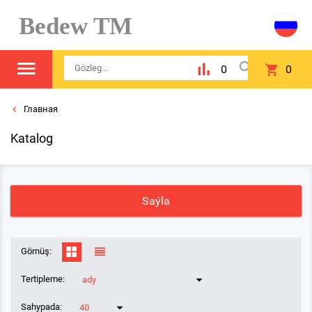
Bedew TM
0
0
Главная
Katalog
Saýla
Görnüş:
Tertipleme:
ady
Sahypada:
40