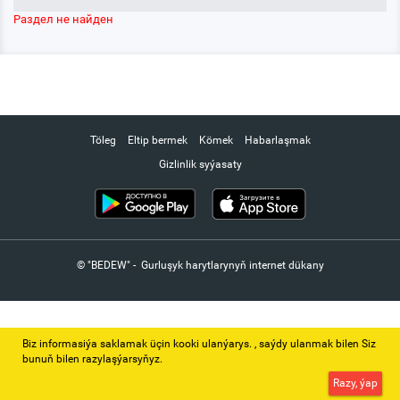
Раздел не найден
Töleg
Eltip bermek
Kömek
Habarlaşmak
Gizlinlik syýasaty
© "BEDEW" - Gurluşyk harytlarynyň internet dükany
Biz informasiýa saklamak üçin kooki ulanýarys. ‚ saýdy ulanmak bilen Siz
bunuň bilen razylaşýarsyňyz.
Razy, ýap