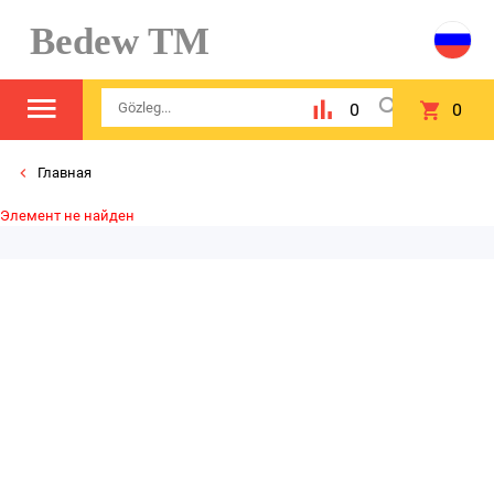
Bedew TM
0
0
Главная
Элемент не найден