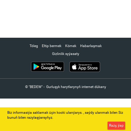
Töleg
Eltip bermek
Kömek
Habarlaşmak
Gizlinlik syýasaty
© "BEDEW" - Gurluşyk harytlarynyň internet dükany
Biz informasiýa saklamak üçin kooki ulanýarys. ‚ saýdy ulanmak bilen Siz
bunuň bilen razylaşýarsyňyz.
Razy, ýap