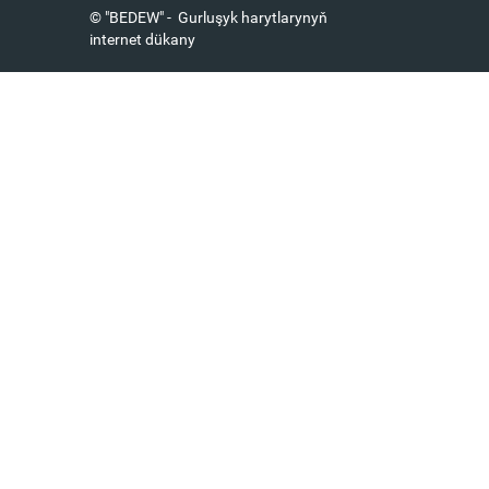
© "BEDEW" - Gurluşyk harytlarynyň
internet dükany