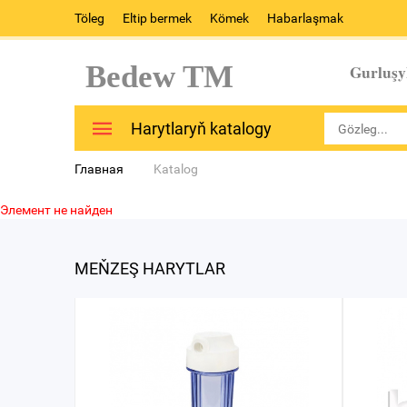
Töleg
Eltip bermek
Kömek
Habarlaşmak
Bedew TM
Gurluşy
Harytlaryň katalogy
Главная
Katalog
Элемент не найден
MEŇZEŞ HARYTLAR