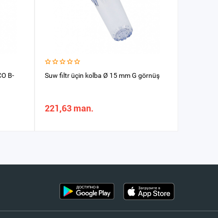
CO B-
Suw filtr üçin kolba Ø 15 mm G görnüş
Suw üçin
221,63 man.
14,97 