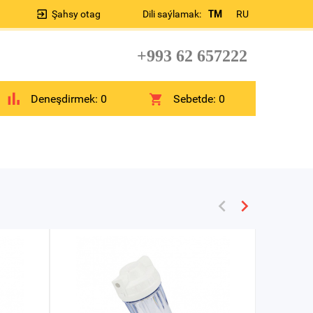
Şahsy otag
Dili saýlamak:
TM
RU
+993 62 657222
Deneşdirmek:
0
Sebetde:
0