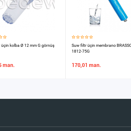
tr üçin kolba Ø 12 mm G görnüş
Suw filtr üçin membrano BRASS
1812-75G
5 man.
170,01 man.