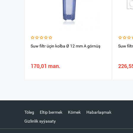
Suw filtr üçin kolba Ø 12 mm A görnüş
Suw fil
170,01 man.
226,5
Töleg
Eltip bermek
Kömek
Habarlaşmak
Gizlinlik syýasaty