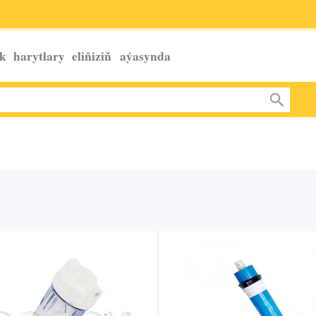
k harytlary eliňiziň
aýasynda