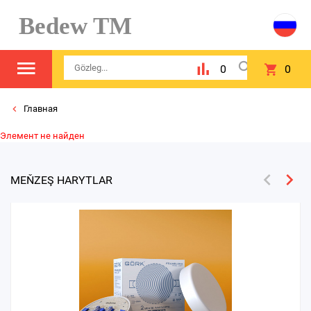
Bedew TM
0
0
Главная
Элемент не найден
MEŇZEŞ HARYTLAR