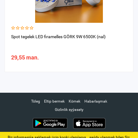
Spot tegelek LED firamelles GÖRK 9W 6500K (nal)
29,55 man.
Töleg
Eltip bermek
Kömek
Habarlaşmak
Gizlinlik syýasaty
Biz informasiýa saklamak üçin kooki ulanýarys. ‚ saýdy ulanmak bilen Siz