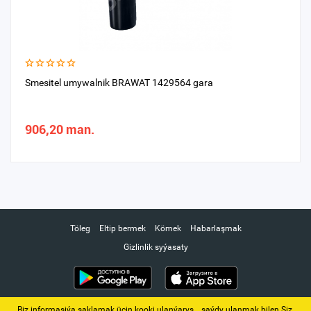
Smesitel umywalnik BRAWAT 1429564 gara
906,20 man.
Töleg
Eltip bermek
Kömek
Habarlaşmak
Gizlinlik syýasaty
Biz informasiýa saklamak üçin kooki ulanýarys. ‚ saýdy ulanmak bilen Siz