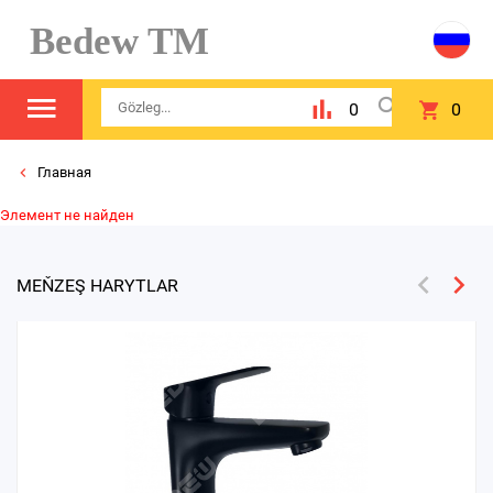
Bedew TM
0
0
Главная
Элемент не найден
MEŇZEŞ HARYTLAR