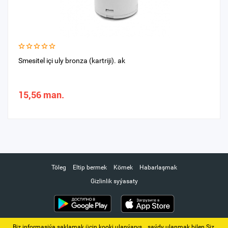
Smesitel içi uly bronza (kartriji). ak
15,56 man.
Töleg
Eltip bermek
Kömek
Habarlaşmak
Gizlinlik syýasaty
Biz informasiýa saklamak üçin kooki ulanýarys. ‚ saýdy ulanmak bilen Siz