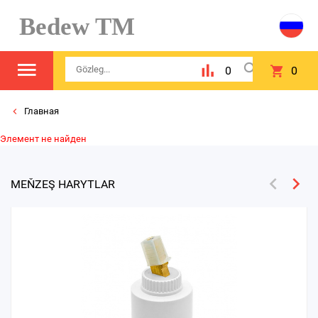
Bedew TM
0
0
Главная
Элемент не найден
MEŇZEŞ HARYTLAR