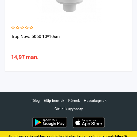
Trap Nova 5060 10*10sm
14,97 man.
Töleg
Eltip bermek
Kömek
Habarlaşmak
Gizlinlik syýasaty
Biz informasiýa saklamak üçin kooki ulanýarys. ‚ saýdy ulanmak bilen Siz