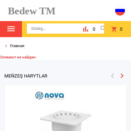
Bedew TM
0
0
Главная
Элемент не найден
MEŇZEŞ HARYTLAR