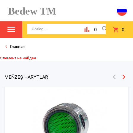
Bedew TM
0
0
Главная
Элемент не найден
MEŇZEŞ HARYTLAR