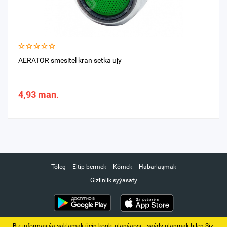
AERATOR smesitel kran setka ujy
4,93 man.
Töleg
Eltip bermek
Kömek
Habarlaşmak
Gizlinlik syýasaty
Biz informasiýa saklamak üçin kooki ulanýarys. ‚ saýdy ulanmak bilen Siz