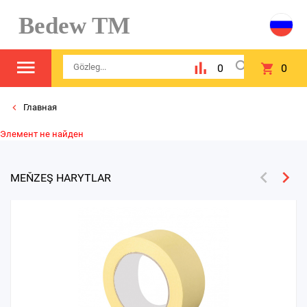
Bedew TM
0
0
Главная
Элемент не найден
MEŇZEŞ HARYTLAR