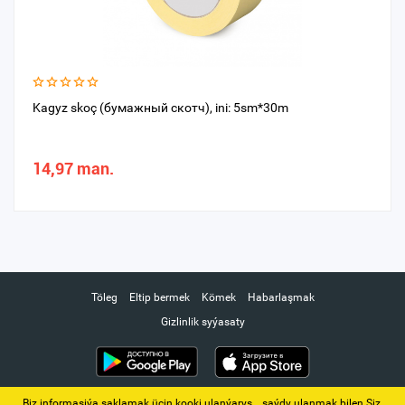
Kagyz skoç (бумажный скотч), ini: 5sm*30m
14,97 man.
Töleg
Eltip bermek
Kömek
Habarlaşmak
Gizlinlik syýasaty
Biz informasiýa saklamak üçin kooki ulanýarys. ‚ saýdy ulanmak bilen Siz