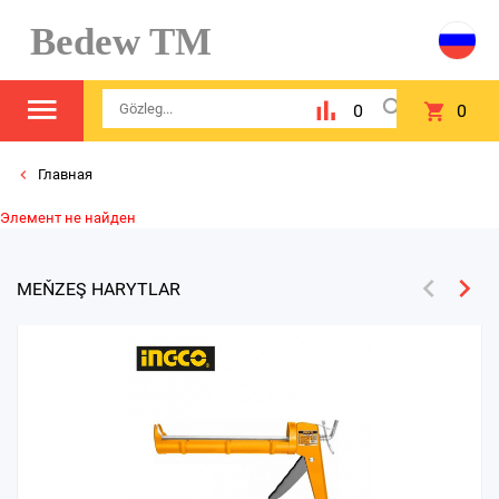
Bedew TM
0
0
Главная
Элемент не найден
MEŇZEŞ HARYTLAR