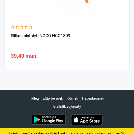
Silikon pistolet INGCO HCG1809
39,40 man.
Töleg
Eltip bermek
Kömek
Habarlaşmak
Gizlinlik syýasaty
Biz informasiýa saklamak üçin kooki ulanýarys. ‚ saýdy ulanmak bilen Siz