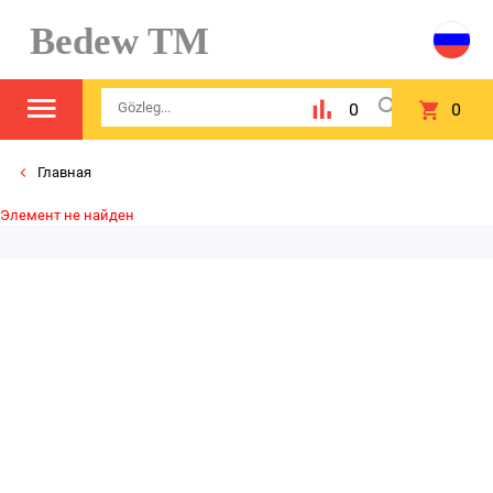
Bedew TM
0
0
Главная
Элемент не найден