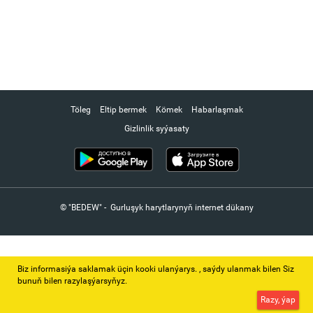
Töleg
Eltip bermek
Kömek
Habarlaşmak
Gizlinlik syýasaty
© "BEDEW" - Gurluşyk harytlarynyň internet dükany
Biz informasiýa saklamak üçin kooki ulanýarys. ‚ saýdy ulanmak bilen Siz
bunuň bilen razylaşýarsyňyz.
Razy, ýap