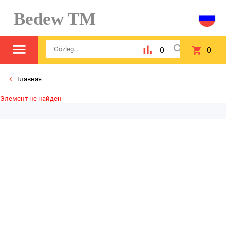
Bedew TM
0
0
Главная
Элемент не найден