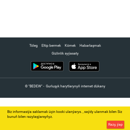
Töleg
Eltip bermek
Kömek
Habarlaşmak
Gizlinlik syýasaty
© "BEDEW" - Gurluşyk harytlarynyň internet dükany
Biz informasiýa saklamak üçin kooki ulanýarys. ‚ saýdy ulanmak bilen Siz
bunuň bilen razylaşýarsyňyz.
Razy, ýap