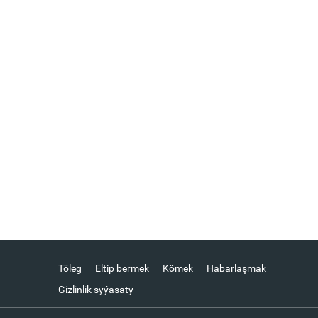
Töleg
Eltip bermek
Kömek
Habarlaşmak
Gizlinlik syýasaty