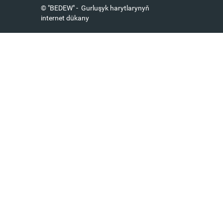
© "BEDEW" - Gurluşyk harytlarynyň
internet dükany