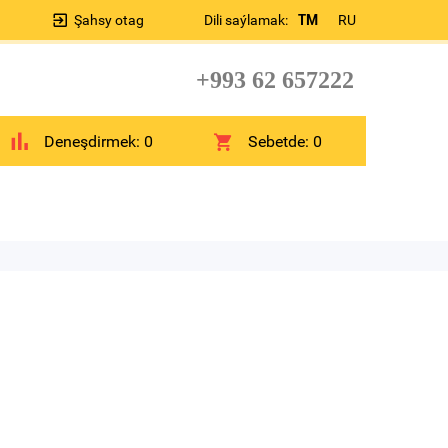
Şahsy otag
Dili saýlamak:
TM
RU
+993 62 657222
Deneşdirmek:
0
Sebetde:
0