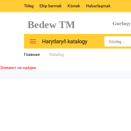
Töleg
Eltip bermek
Kömek
Habarlaşmak
Bedew TM
Gurluşy
Harytlaryň katalogy
Главная
Katalog
Элемент не найден