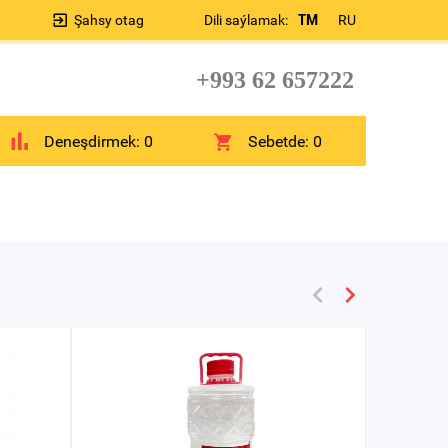
Şahsy otag
Dili saýlamak:
TM
RU
+993 62 657222
Deneşdirmek:
0
Sebetde:
0