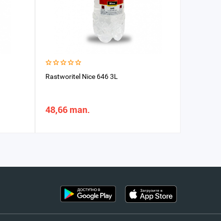
Rastworitel Nice 646 3L
Rastworit
48,66 man.
339,83