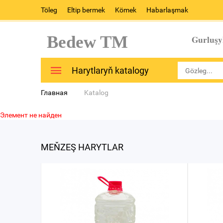
Töleg
Eltip bermek
Kömek
Habarlaşmak
Bedew TM
Gurluşy
Harytlaryň katalogy
Главная
Katalog
Элемент не найден
MEŇZEŞ HARYTLAR