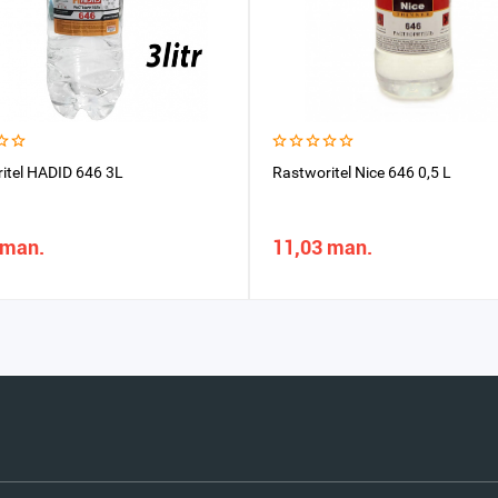
itel HADID 646 3L
Rastworitel Nice 646 0,5 L
 man.
11,03 man.