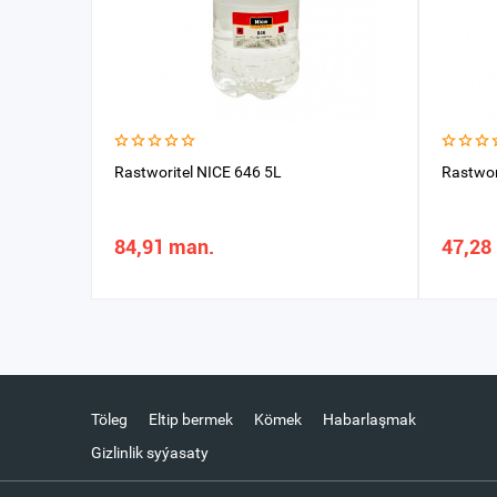
Rastworitel NICE 646 5L
Rastwor
84,91 man.
47,28
Töleg
Eltip bermek
Kömek
Habarlaşmak
Gizlinlik syýasaty