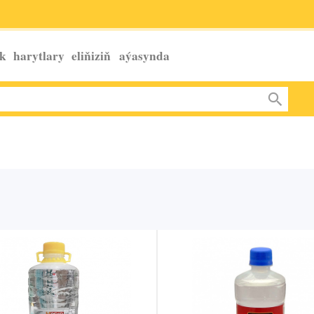
k harytlary eliňiziň
aýasynda