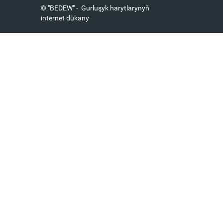
© "BEDEW" - Gurluşyk harytlarynyň
internet dükany