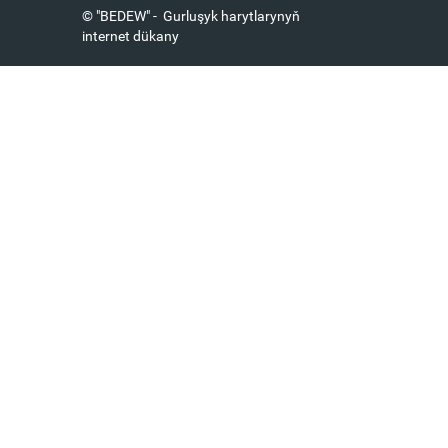
© "BEDEW" - Gurluşyk harytlarynyň
internet dükany