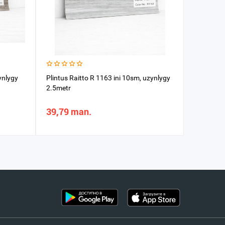
ynlygy
Plintus Raitto R 1163 ini 10sm, uzynlygy
Plintus R
2.5metr
2.5metr
39,79 man.
39,79 