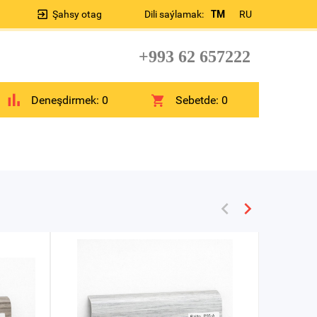
Şahsy otag
Dili saýlamak:
TM
RU
+993 62 657222
Deneşdirmek:
0
Sebetde:
0