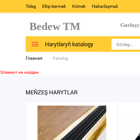
Töleg
Eltip bermek
Kömek
Habarlaşmak
Bedew TM
Gurluşy
Harytlaryň katalogy
Главная
Katalog
Элемент не найден
MEŇZEŞ HARYTLAR