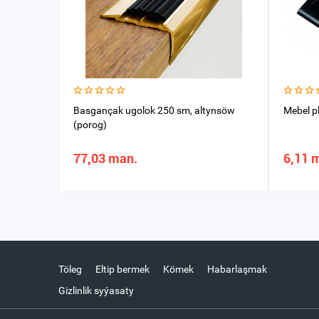
Basgançak ugolok 250 sm, altynsöw
Mebel p
(porog)
77,03 man.
6,11 
Töleg
Eltip bermek
Kömek
Habarlaşmak
Gizlinlik syýasaty