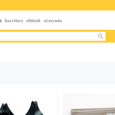
k harytlary eliňiziň
aýasynda