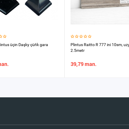
lintus üçin Daşky çüňk gara
Plintus Raitto R 777 ini 10sm, uz
2.5metr
man.
39,79 man.