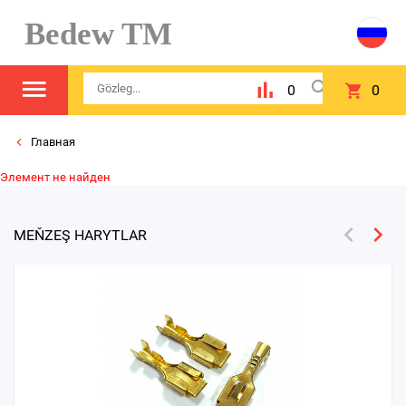
Bedew TM
0
0
Главная
Элемент не найден
MEŇZEŞ HARYTLAR