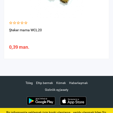
Şteker mama WCL20
0,39 man.
Töleg
Eltip bermek
Kömek
Habarlaşmak
Gizlinlik syýasaty
Biz informasiýa saklamak üçin kooki ulanýarys. ‚ saýdy ulanmak bilen Siz