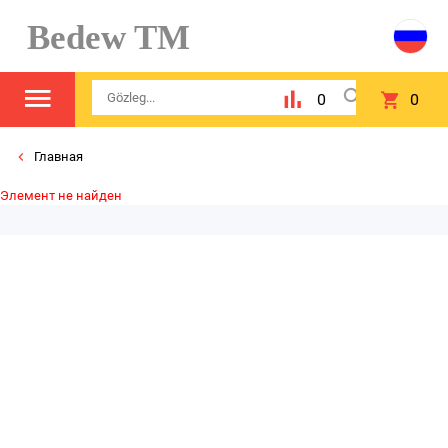
Bedew TM
0
0
Главная
Элемент не найден