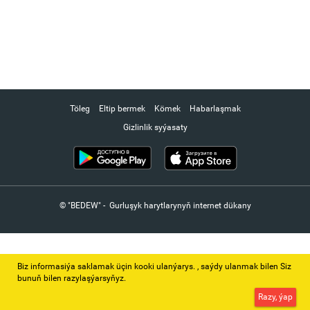
Töleg
Eltip bermek
Kömek
Habarlaşmak
Gizlinlik syýasaty
© "BEDEW" - Gurluşyk harytlarynyň internet dükany
Biz informasiýa saklamak üçin kooki ulanýarys. ‚ saýdy ulanmak bilen Siz
bunuň bilen razylaşýarsyňyz.
Razy, ýap