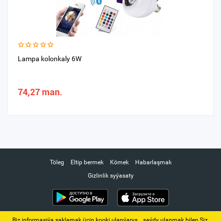
Lampa kolonkaly 6W
74,27 man.
Töleg
Eltip bermek
Kömek
Habarlaşmak
Gizlinlik syýasaty
Biz informasiýa saklamak üçin kooki ulanýarys. ‚ saýdy ulanmak bilen Siz