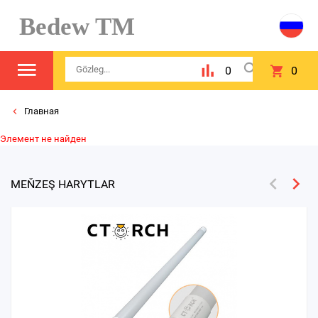
Bedew TM
0
0
Главная
Элемент не найден
MEŇZEŞ HARYTLAR