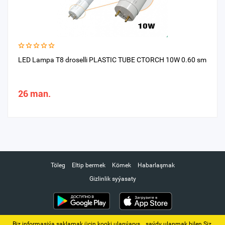
LED Lampa T8 droselli PLASTIC TUBE CTORCH 10W 0.60 sm
26 man.
Töleg
Eltip bermek
Kömek
Habarlaşmak
Gizlinlik syýasaty
Biz informasiýa saklamak üçin kooki ulanýarys. ‚ saýdy ulanmak bilen Siz