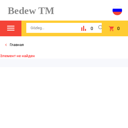
Bedew TM
0
0
Главная
Элемент не найден