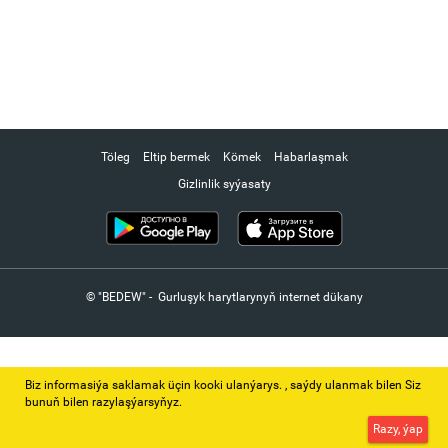
Töleg
Eltip bermek
Kömek
Habarlaşmak
Gizlinlik syýasaty
© "BEDEW" - Gurluşyk harytlarynyň internet dükany
Biz informasiýa saklamak üçin kooki ulanýarys. ‚ saýdy ulanmak bilen Siz
bunuň bilen razylaşýarsyňyz.
Razy, ýap