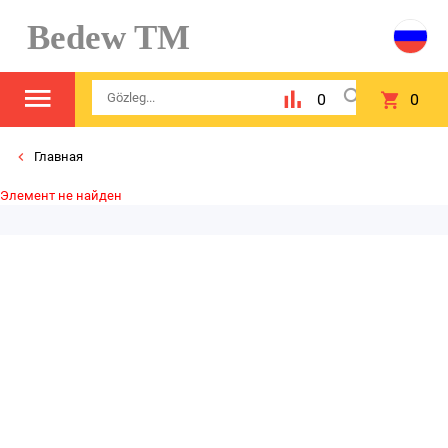
Bedew TM
0
0
Главная
Элемент не найден