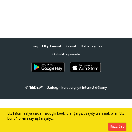
Töleg
Eltip bermek
Kömek
Habarlaşmak
Gizlinlik syýasaty
© "BEDEW" - Gurluşyk harytlarynyň internet dükany
Biz informasiýa saklamak üçin kooki ulanýarys. ‚ saýdy ulanmak bilen Siz
bunuň bilen razylaşýarsyňyz.
Razy, ýap