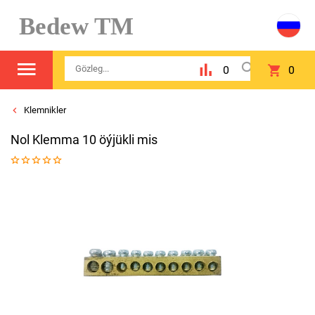
Bedew TM
0
0
Klemnikler
Nol Klemma 10 öýjükli mis