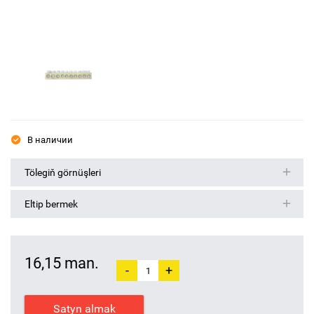
В наличии
Tölegiň görnüşleri
Eltip bermek
16,15 man.
-
+
Satyn almak