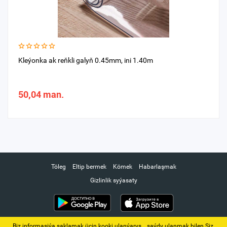
Kleýonka ak reňkli galyň 0.45mm, ini 1.40m
50,04 man.
Töleg
Eltip bermek
Kömek
Habarlaşmak
Gizlinlik syýasaty
Biz informasiýa saklamak üçin kooki ulanýarys. ‚ saýdy ulanmak bilen Siz