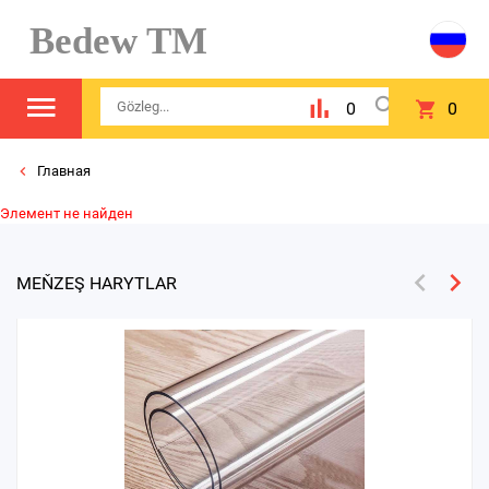
Bedew TM
0
0
Главная
Элемент не найден
MEŇZEŞ HARYTLAR