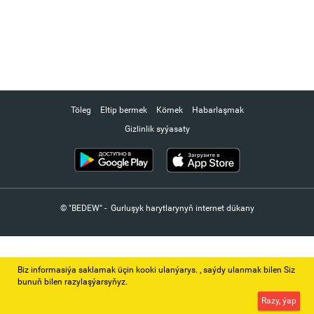
Töleg
Eltip bermek
Kömek
Habarlaşmak
Gizlinlik syýasaty
© "BEDEW" - Gurluşyk harytlarynyň internet dükany
Biz informasiýa saklamak üçin kooki ulanýarys. ‚ saýdy ulanmak bilen Siz
bunuň bilen razylaşýarsyňyz.
Razy, ýap