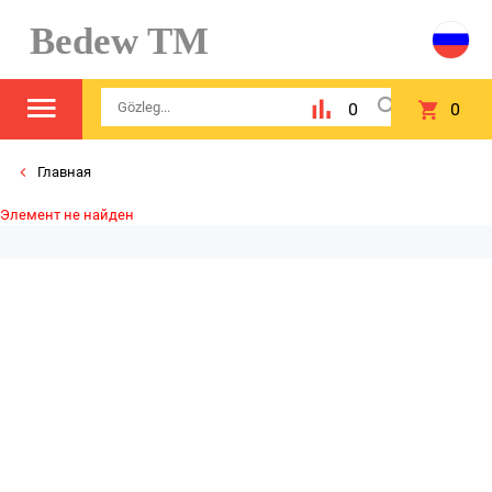
Bedew TM
0
0
Главная
Элемент не найден