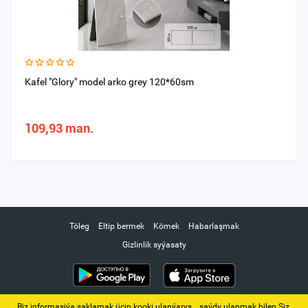
Kafel "Glory" model arko grey 120*60sm
109,93 man.
Töleg
Eltip bermek
Kömek
Habarlaşmak
Gizlinlik syýasaty
Biz informasiýa saklamak üçin kooki ulanýarys. ‚ saýdy ulanmak bilen Siz