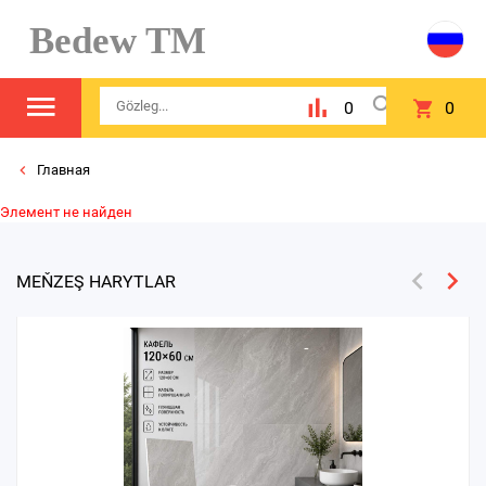
Bedew TM
0
0
Главная
Элемент не найден
MEŇZEŞ HARYTLAR