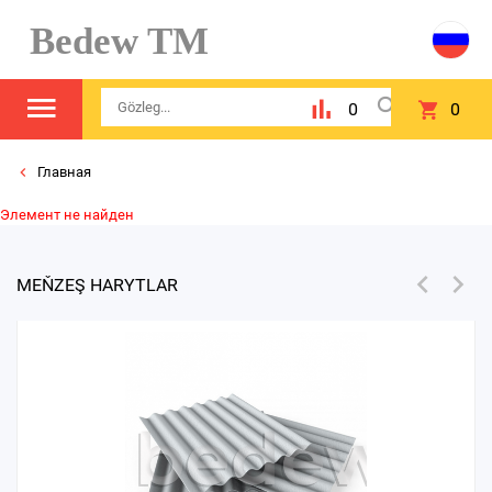
Bedew TM
0
0
Главная
Элемент не найден
MEŇZEŞ HARYTLAR