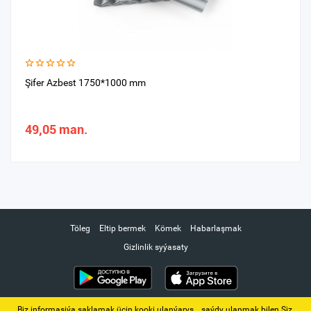
Şifer Azbest 1750*1000 mm
49,05 man.
Töleg
Eltip bermek
Kömek
Habarlaşmak
Gizlinlik syýasaty
Biz informasiýa saklamak üçin kooki ulanýarys. ‚ saýdy ulanmak bilen Siz