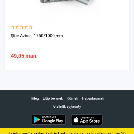
Şifer Azbest 1750*1000 mm
49,05 man.
Töleg
Eltip bermek
Kömek
Habarlaşmak
Gizlinlik syýasaty
Biz informasiýa saklamak üçin kooki ulanýarys. ‚ saýdy ulanmak bilen Siz