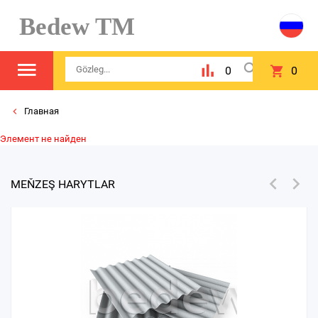
Bedew TM
0
0
Главная
Элемент не найден
MEŇZEŞ HARYTLAR