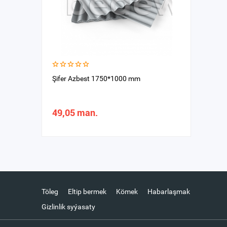
Şifer Azbest 1750*1000 mm
49,05 man.
Töleg
Eltip bermek
Kömek
Habarlaşmak
Gizlinlik syýasaty