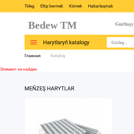
Töleg
Eltip bermek
Kömek
Habarlaşmak
Bedew TM
Gurluşy
Harytlaryň katalogy
Главная
Katalog
Элемент не найден
MEŇZEŞ HARYTLAR