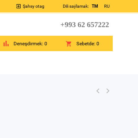
Şahsy otag
Dili saýlamak:
TM
RU
+993 62 657222
Deneşdirmek:
0
Sebetde:
0