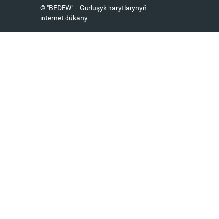
© "BEDEW" - Gurluşyk harytlarynyň
internet dükany