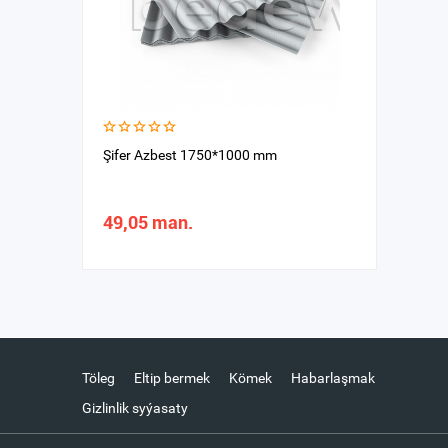
Şifer Azbest 1750*1000 mm
49,05 man.
Töleg
Eltip bermek
Kömek
Habarlaşmak
Gizlinlik syýasaty