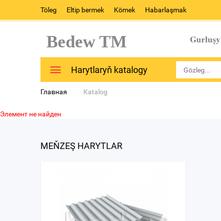
Töleg
Eltip bermek
Kömek
Habarlaşmak
Bedew TM
Gurluşy
Harytlaryň katalogy
Главная
Katalog
Элемент не найден
MEŇZEŞ HARYTLAR