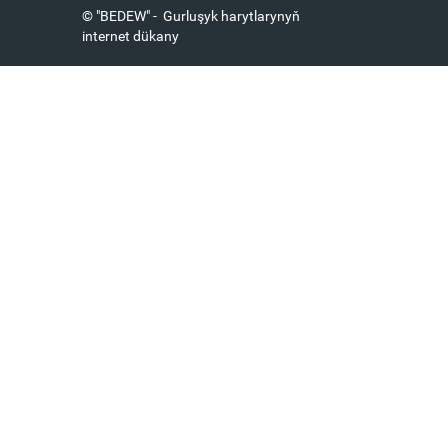
© "BEDEW" - Gurluşyk harytlarynyň
internet dükany