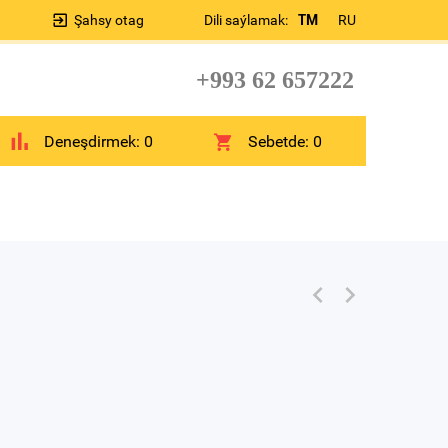
Şahsy otag
Dili saýlamak:
TM
RU
+993 62 657222
Deneşdirmek:
0
Sebetde:
0