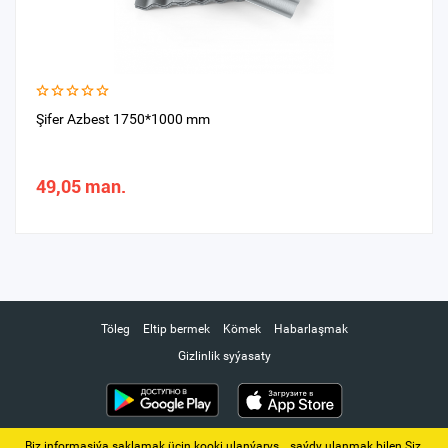
Şifer Azbest 1750*1000 mm
49,05 man.
Töleg
Eltip bermek
Kömek
Habarlaşmak
Gizlinlik syýasaty
Biz informasiýa saklamak üçin kooki ulanýarys. ‚ saýdy ulanmak bilen Siz