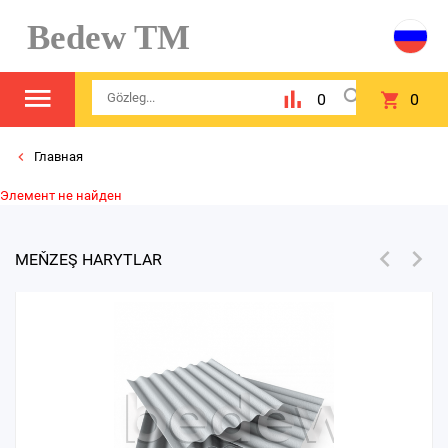
Bedew TM
0
0
Главная
Элемент не найден
MEŇZEŞ HARYTLAR