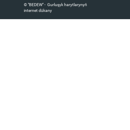
© "BEDEW" - Gurluşyk harytlarynyň
internet dükany