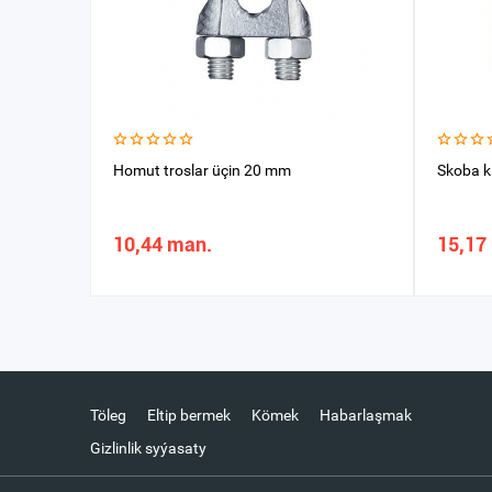
Homut troslar üçin 20 mm
Skoba k
10,44 man.
15,17
Töleg
Eltip bermek
Kömek
Habarlaşmak
Gizlinlik syýasaty