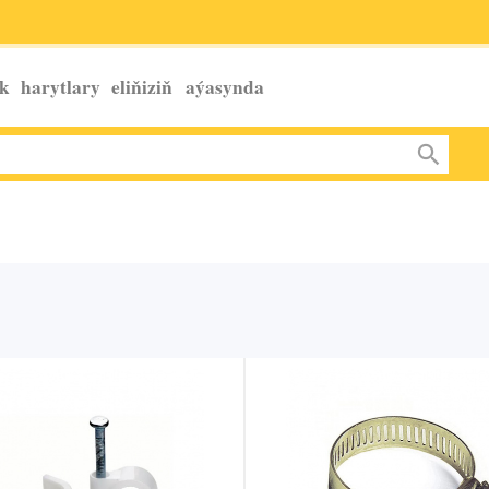
k harytlary eliňiziň
aýasynda