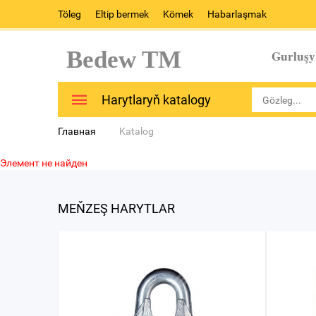
Töleg
Eltip bermek
Kömek
Habarlaşmak
Bedew TM
Gurluşy
Harytlaryň katalogy
Главная
Katalog
Элемент не найден
MEŇZEŞ HARYTLAR