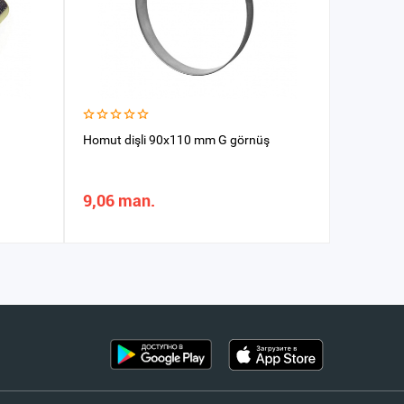
Homut dişli 90x110 mm G görnüş
Homut pl
9,06 man.
15,96 