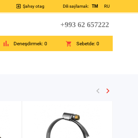
Şahsy otag
Dili saýlamak:
TM
RU
+993 62 657222
Deneşdirmek:
0
Sebetde:
0