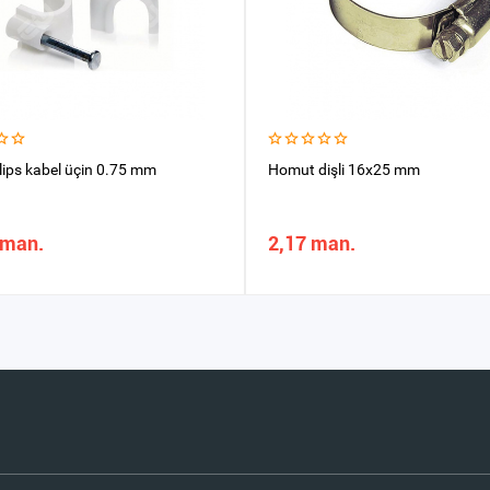
lips kabel üçin 0.75 mm
Homut dişli 16x25 mm
 man.
2,17 man.