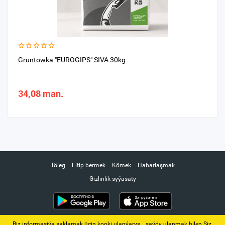
Gruntowka "EUROGIPS" SIVA 30kg
34,08 man.
Töleg
Eltip bermek
Kömek
Habarlaşmak
Gizlinlik syýasaty
Biz informasiýa saklamak üçin kooki ulanýarys. ‚ saýdy ulanmak bilen Siz