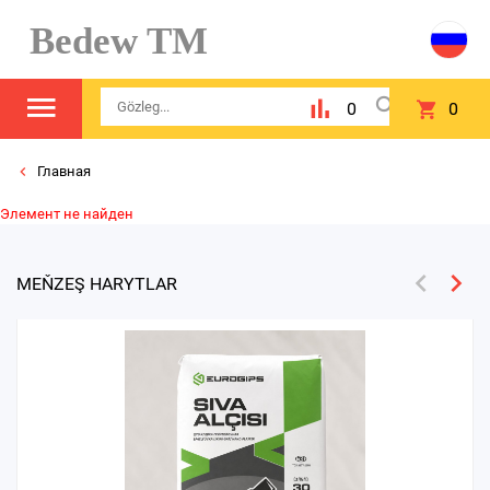
Bedew TM
0
0
Главная
Элемент не найден
MEŇZEŞ HARYTLAR