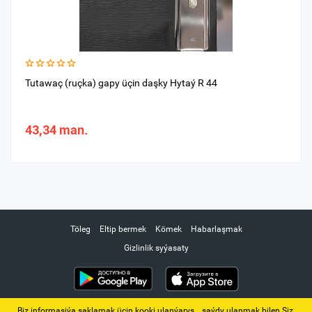
Tutawaç (ruçka) gapy üçin daşky Hytaý R 44
43,34 man.
Töleg
Eltip bermek
Kömek
Habarlaşmak
Gizlinlik syýasaty
Biz informasiýa saklamak üçin kooki ulanýarys. ‚ saýdy ulanmak bilen Siz