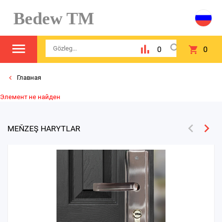
Bedew TM
0
0
Главная
Элемент не найден
MEŇZEŞ HARYTLAR