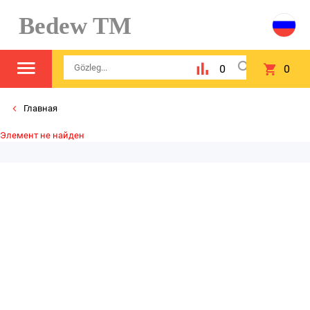
Bedew TM
0
0
Главная
Элемент не найден