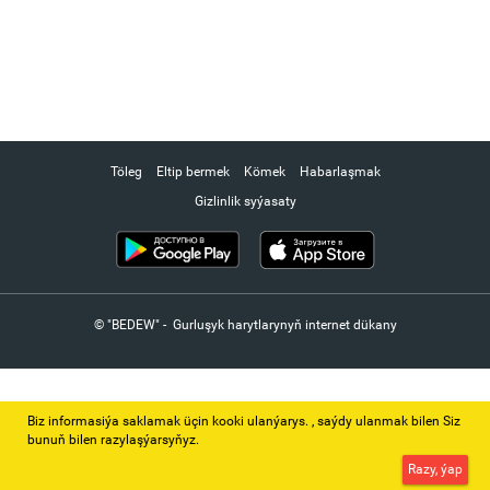
Töleg
Eltip bermek
Kömek
Habarlaşmak
Gizlinlik syýasaty
© "BEDEW" - Gurluşyk harytlarynyň internet dükany
Biz informasiýa saklamak üçin kooki ulanýarys. ‚ saýdy ulanmak bilen Siz
bunuň bilen razylaşýarsyňyz.
Razy, ýap