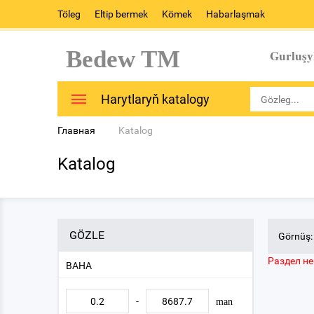
Töleg
Eltip bermek
Kömek
Habarlaşmak
Bedew TM
Gurluşy
Harytlaryň katalogy
Главная
Katalog
Katalog
GÖZLE
Görnüş:
Раздел не
BAHA
-