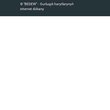
© "BEDEW" - Gurluşyk harytlarynyň
internet dükany