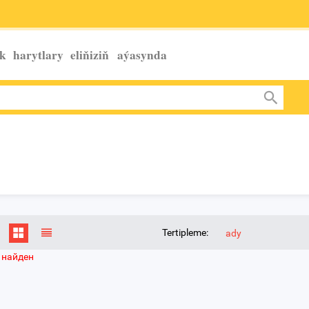
k harytlary eliňiziň
aýasynda
Tertipleme:
ady
 найден