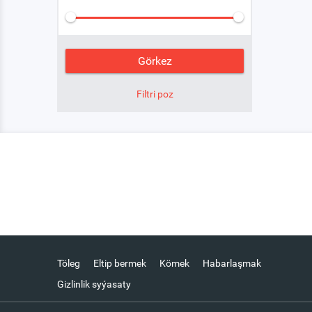
Töleg
Eltip bermek
Kömek
Habarlaşmak
Gizlinlik syýasaty