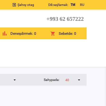
Şahsy otag
Dili saýlamak:
TM
RU
+993 62 657222
Deneşdirmek:
0
Sebetde:
0
Sahypada:
40