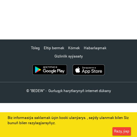
Töleg
Eltip bermek
Kömek
Habarlaşmak
Gizlinlik syýasaty
© "BEDEW" - Gurluşyk harytlarynyň internet dükany
Biz informasiýa saklamak üçin kooki ulanýarys. ‚ saýdy ulanmak bilen Siz
bunuň bilen razylaşýarsyňyz.
Razy, ýap