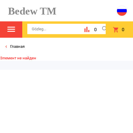
Bedew TM
0
0
Главная
Элемент не найден