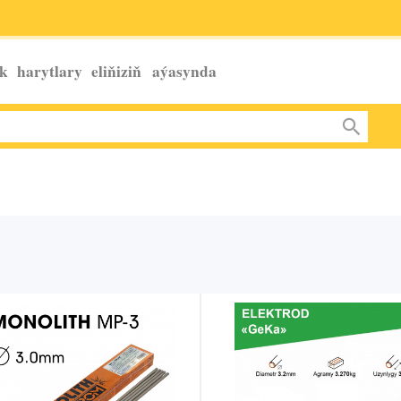
k harytlary eliňiziň
aýasynda