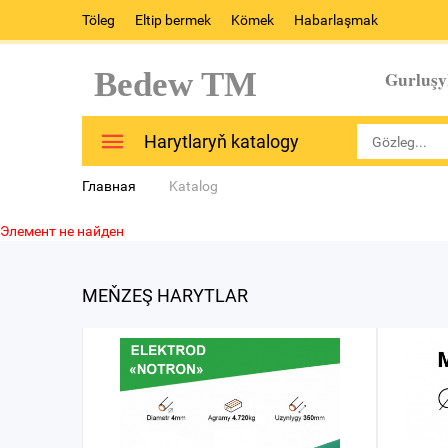
Töleg
Eltip bermek
Kömek
Habarlaşmak
Bedew TM
Gurluşy
Harytlaryň katalogy
Главная
Katalog
Элемент не найден
MEŇZEŞ HARYTLAR