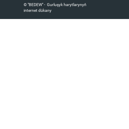
© "BEDEW" - Gurluşyk harytlarynyň
internet dükany