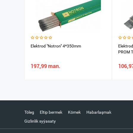
Elektrod "Notron" 4*350mm
Elektro
PROM T
197,99 man.
106,9
Töleg
Eltip bermek
Kömek
Habarlaşmak
Gizlinlik syýasaty