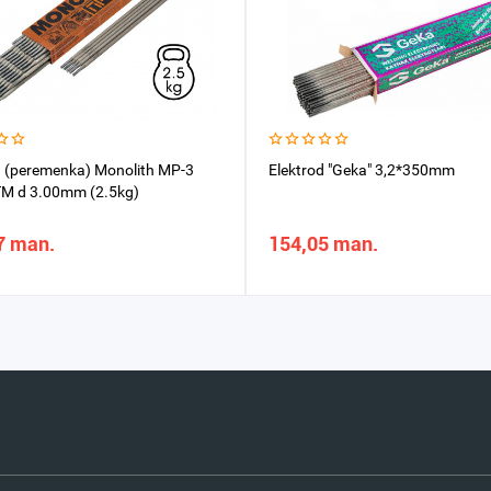
d (peremenka) Monolith MP-3
Elektrod "Geka" 3,2*350mm
M d 3.00mm (2.5kg)
7 man.
154,05 man.