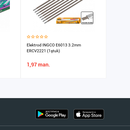
Elektrod INGCO E6013 3.2mm
Elektrod 
ERCV2221 (1ştuk)
1,97 man.
9,06 m