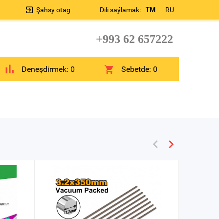
Şahsy otag
Dili saýlamak:
TM
RU
+993 62 657222
Deneşdirmek:
0
Sebetde:
0