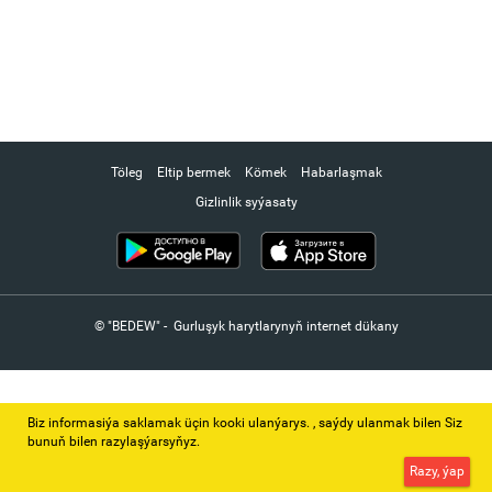
Töleg
Eltip bermek
Kömek
Habarlaşmak
Gizlinlik syýasaty
© "BEDEW" - Gurluşyk harytlarynyň internet dükany
Biz informasiýa saklamak üçin kooki ulanýarys. ‚ saýdy ulanmak bilen Siz
bunuň bilen razylaşýarsyňyz.
Razy, ýap