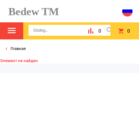
Bedew TM
0
0
Главная
Элемент не найден