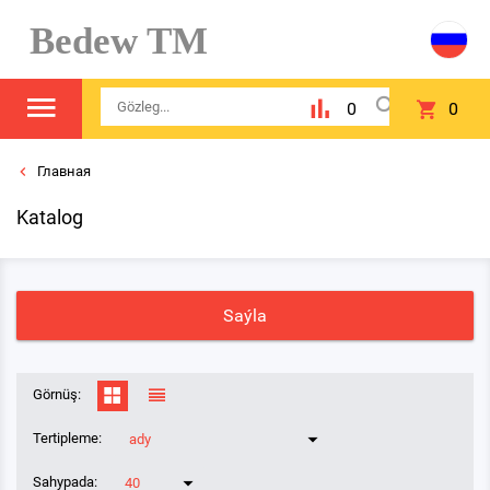
Bedew TM
0
0
Главная
Katalog
Saýla
Görnüş:
Tertipleme:
ady
Sahypada:
40