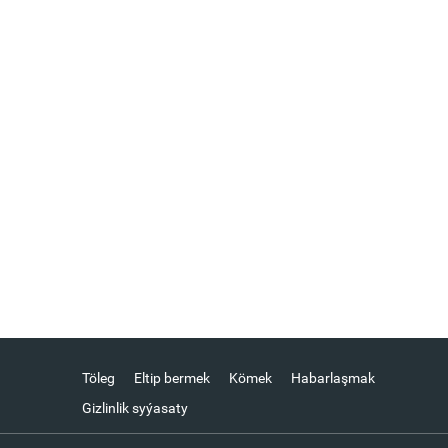
Töleg
Eltip bermek
Kömek
Habarlaşmak
Gizlinlik syýasaty