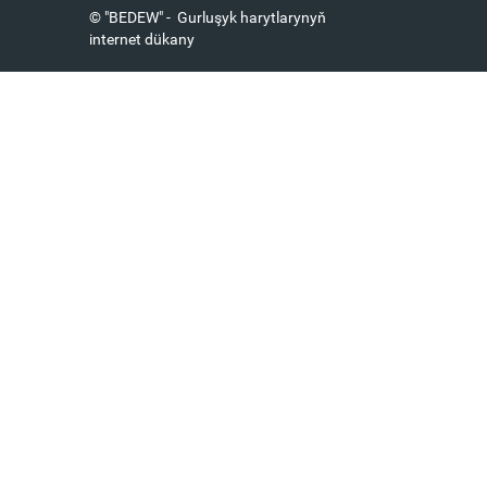
© "BEDEW" - Gurluşyk harytlarynyň
internet dükany