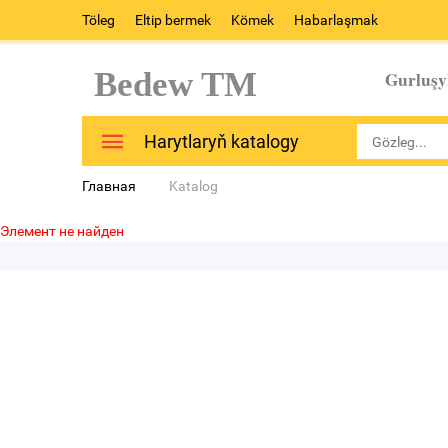
Töleg
Eltip bermek
Kömek
Habarlaşmak
Bedew TM
Gurluşy
Harytlaryň katalogy
Главная
Katalog
Элемент не найден