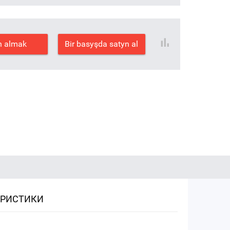
n almak
Bir basyşda satyn al
ЕРИСТИКИ