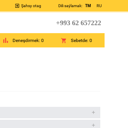
Şahsy otag
Dili saýlamak:
TM
RU
+993 62 657222
Deneşdirmek:
0
Sebetde:
0