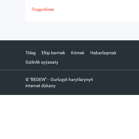
Подробнее
Töleg
Eltip bermek
Kömek
Habarlaşmak
Gizlinlik syýasaty
© "BEDEW" - Gurluşyk harytlarynyň
internet dükany