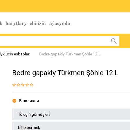
k harytlary eliňiziň
aýasynda
yk üçin esbaplar
Bedre gapakly Türkmen Şöhle 12 L
Bedre gapakly Türkmen Şöhle 12 L
В наличии
Tölegiň görnüşleri
Eltip bermek