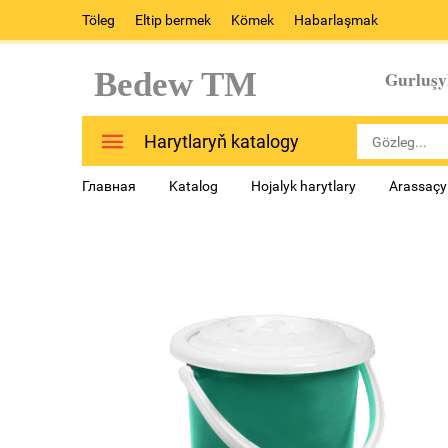
Töleg
Eltip bermek
Kömek
Habarlaşmak
Bedew TM
Gurluşy
Harytlaryň katalogy
Главная
Katalog
Hojalyk harytlary
Arassaçyl