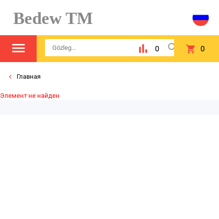
Bedew TM
0
0
Главная
Элемент не найден