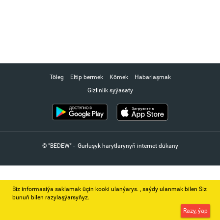
Töleg
Eltip bermek
Kömek
Habarlaşmak
Gizlinlik syýasaty
© "BEDEW" - Gurluşyk harytlarynyň internet dükany
Biz informasiýa saklamak üçin kooki ulanýarys. ‚ saýdy ulanmak bilen Siz
bunuň bilen razylaşýarsyňyz.
Razy, ýap