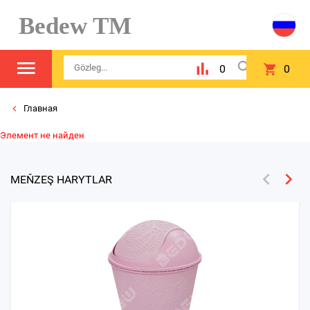
Bedew TM
0
0
Главная
Элемент не найден
MEŇZEŞ HARYTLAR