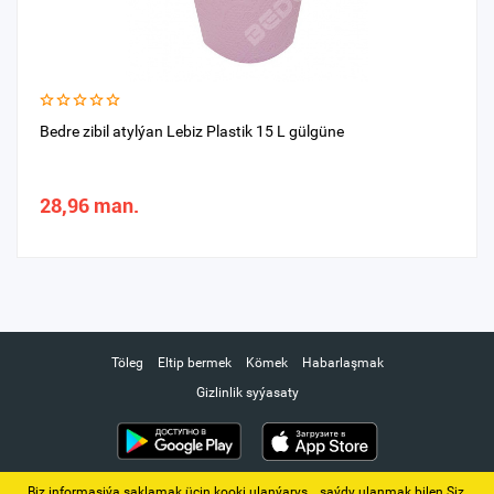
Bedre zibil atylýan Lebiz Plastik 15 L gülgüne
28,96 man.
Töleg
Eltip bermek
Kömek
Habarlaşmak
Gizlinlik syýasaty
Biz informasiýa saklamak üçin kooki ulanýarys. ‚ saýdy ulanmak bilen Siz