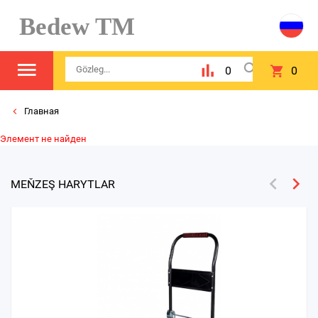
Bedew TM
0
0
Главная
Элемент не найден
MEŇZEŞ HARYTLAR