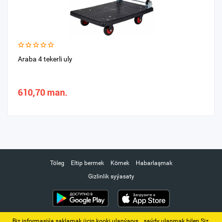
Araba 4 tekerli uly
610,70 man.
Töleg
Eltip bermek
Kömek
Habarlaşmak
Gizlinlik syýasaty
Biz informasiýa saklamak üçin kooki ulanýarys. ‚ saýdy ulanmak bilen Siz